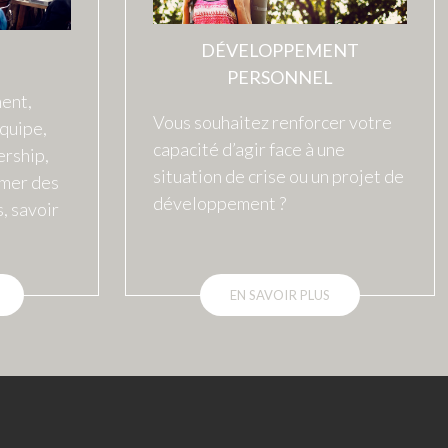
DÉVELOPPEMENT
PERSONNEL
ent,
Vous souhaitez renforcer votre
équipe,
capacité d’agir face à une
ership,
situation de crise ou un projet de
imer des
développement ?
, savoir
EN SAVOIR PLUS