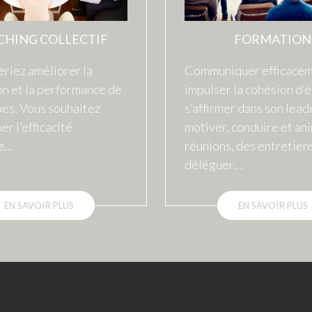
CHING COLLECTIF
FORMATION
riez améliorer la
Communiquer efficacem
on et la performance de
impulser la cohésion d’
pes. Vous souhaitez
s’affirmer dans son lead
r l’efficacité
motiver, conduire et an
ve…
réunions, des entretiens
déléguer…
EN SAVOIR PLUS
EN SAVOIR PLUS