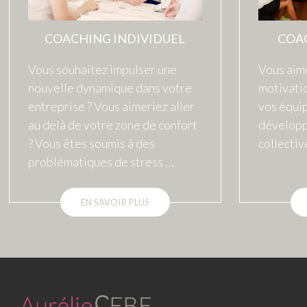
COA
COACHING INDIVIDUEL
Vous aime
Vous souhaitez impulser une
motivati
nouvelle dynamique dans votre
vos équi
entreprise ? Vous aimeriez aller
développe
au delà de votre zone de confort
collecti
? Vous êtes soumis à des
problématiques de stress …
EN SAVOIR PLUS