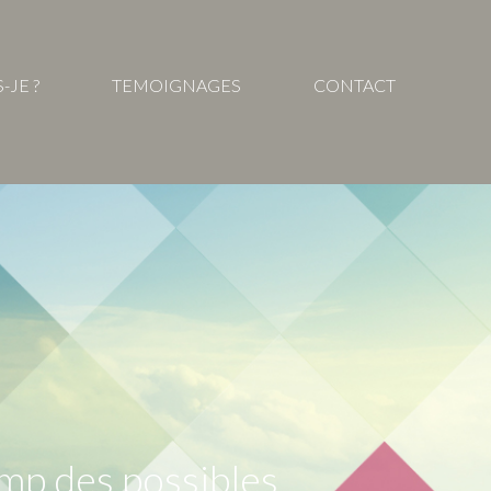
-JE ?
TEMOIGNAGES
CONTACT
hamp des possibles…